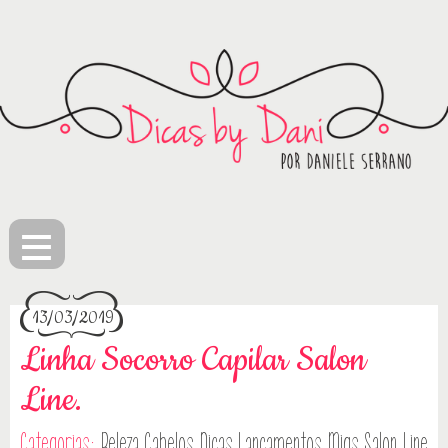
≡
13/03/2019
Linha Socorro Capilar Salon
Line.
Categorias:
Beleza
Cabelos
Dicas
Lançamentos
Migs Salon Line