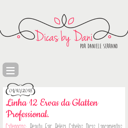
≡
01/10/2018
Linha 12 Ervas da Glatten
Professional.
Categorias:
Beauty Fair
Beleza
Cabelos
Dicas
Lançamentos