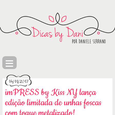
≡
14/11/2017
imPRESS by Kiss NY lança
edição limitada de unhas foscas
com toque metalizado!