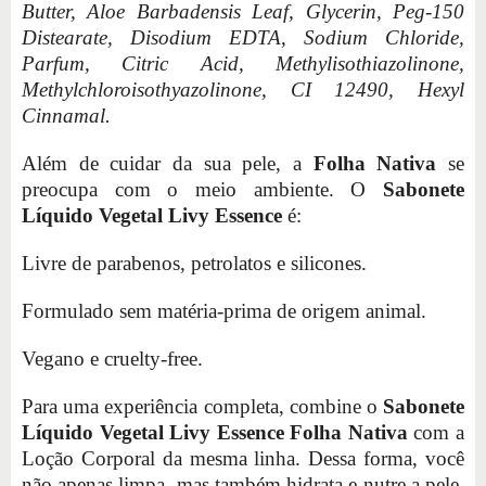
Butter, Aloe Barbadensis Leaf, Glycerin, Peg-150
Distearate, Disodium EDTA, Sodium Chloride,
Parfum, Citric Acid, Methylisothiazolinone,
Methylchloroisothyazolinone, CI 12490, Hexyl
Cinnamal.
Além de cuidar da sua pele, a
Folha Nativa
se
preocupa com o meio ambiente. O
Sabonete
Líquido Vegetal Livy Essence
é:
Livre de parabenos, petrolatos e silicones.
Formulado sem matéria-prima de origem animal.
Vegano e cruelty-free.
Para uma experiência completa, combine o
Sabonete
Líquido Vegetal Livy Essence Folha Nativa
com a
Loção Corporal da mesma linha. Dessa forma, você
não apenas limpa, mas também hidrata e nutre a pele,