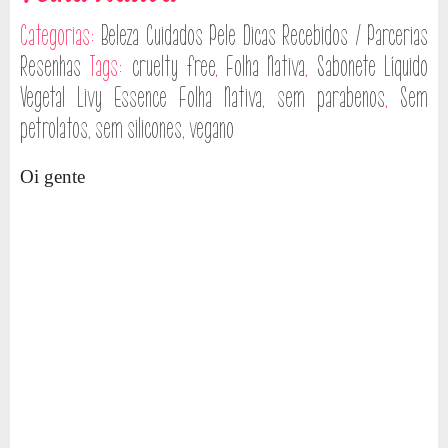
Categorias:
Beleza
Cuidados Pele
Dicas
Recebidos / Parcerias
Resenhas
Tags:
cruelty free
,
Folha Nativa
,
Sabonete Líquido
Vegetal Livy Essence Folha Nativa
,
sem parabenos
,
Sem
petrolatos
,
sem silicones
,
vegano
Oi gente