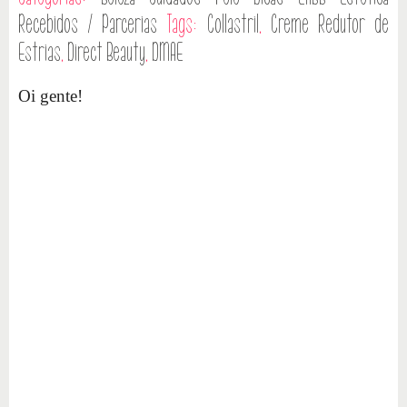
Recebidos / Parcerias
Tags:
Collastril
,
Creme Redutor de
Estrias
,
Direct Beauty
,
DMAE
Oi gente!