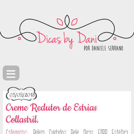
≡
05/09/2018
Creme Redutor de Estrias
Collastril.
Categorias:
Beleza
Cuidados Pele
Dicas
ENBB
Estética