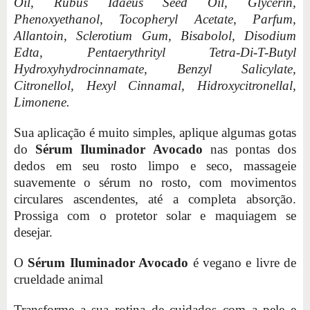
Oil, Rubus Idaeus Seed Oil, Glycerin,
Phenoxyethanol, Tocopheryl Acetate, Parfum,
Allantoin, Sclerotium Gum, Bisabolol, Disodium
Edta, Pentaerythrityl Tetra-Di-T-Butyl
Hydroxyhydrocinnamate, Benzyl Salicylate,
Citronellol, Hexyl Cinnamal, Hidroxycitronellal,
Limonene.
Sua aplicação é muito simples, aplique algumas gotas
do
Sérum Iluminador Avocado
nas pontas dos
dedos em seu rosto limpo e seco, massageie
suavemente o sérum no rosto, com movimentos
circulares ascendentes, até a completa absorção.
Prossiga com o protetor solar e maquiagem se
desejar.
O
Sérum Iluminador Avocado
é vegano e livre de
crueldade animal
Transforme a sua rotina de cuidados com a pele e