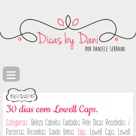
≡
19/03/2019
30 dias com Lowell Caps.
Categorias:
Beleza
Cabelos
Cuidados Pele
Dicas
Recebidos /
Parcerias
Resenhas
Saúde
Unhas
Tags:
Lowell Caps
,
Lowell