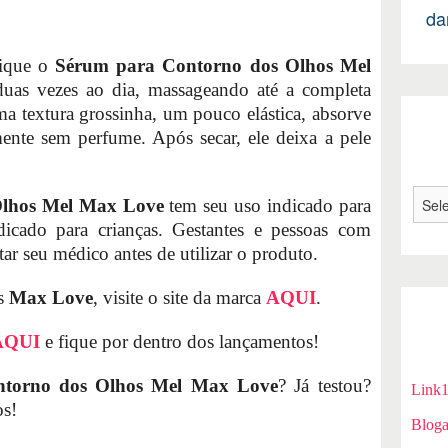
da
lique o
Sérum para Contorno dos Olhos Mel
uas vezes ao dia, massageando até a completa
ma textura grossinha, um pouco elástica, absorve
mente sem perfume. Após secar, ele deixa a pele
lhos Mel Max Love
tem seu uso indicado para
dicado para crianças. Gestantes e pessoas com
tar seu médico antes de utilizar o produto.
os
Max Love
, visite o site da marca
AQUI
.
AQUI
e fique por dentro dos lançamentos!
torno dos Olhos Mel Max Love
? Já testou?
Link
os!
Bloga