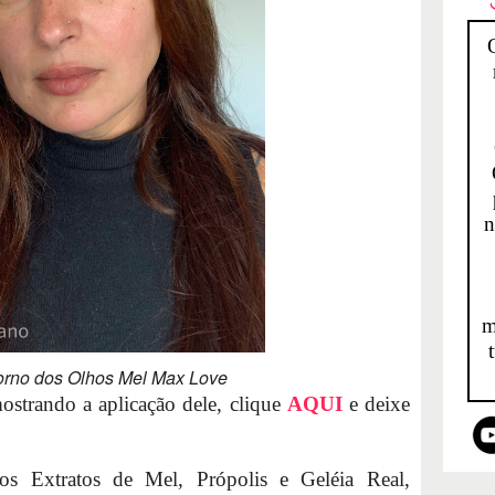
n
m
orno dos Olhos Mel Max Love
strando a aplicação dele, clique
AQUI
e deixe
s Extratos de Mel, Própolis e Geléia Real,