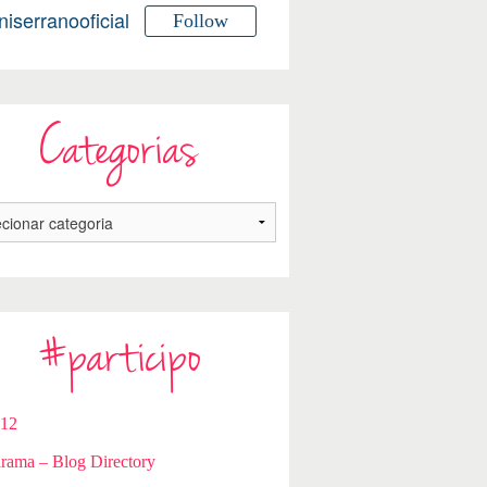
niserranooficial
Follow
Categorias
#participo
112
rama – Blog Directory