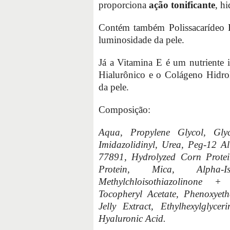
proporciona
ação tonificante
, hi
Contém também Polissacarídeo F
luminosidade da pele.
Já a Vitamina E é um nutriente 
Hialurônico e o Colágeno Hidrol
da pele.
Composição:
Aqua, Propylene Glycol, Gly
Imidazolidinyl, Urea, Peg-12 A
77891, Hydrolyzed Corn Protei
Protein, Mica, Alpha-
Methylchloisothiazolinone + 
Tocopheryl Acetate, Phenoxyeth
Jelly Extract, Ethylhexylglyce
Hyaluronic Acid.