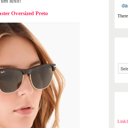
 um luxo!
da
ster Oversized Preto
There 
Link