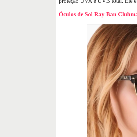
proteção UVA e UVB total. Ele é
Óculos de Sol Ray Ban Clubma