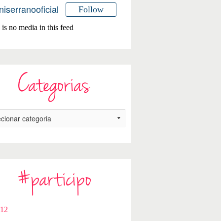
niserranooficial
Follow
is no media in this feed
Categorias
#participo
112