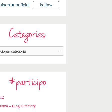
niserranooficial
Follow
Categorias
#participo
112
rama – Blog Directory