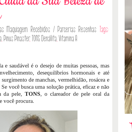
 Cuida da Sua Beleza de
a
as
Maquiagem
Recebidos / Parcerias
Resenhas
Tags:
a
,
Pinus Pinaster
,
TONS DenaVita
,
Vitamina A
a e saudável é o desejo de muitas pessoas, mas
nvelhecimento, desequilíbrios hormonais e até
 surgimento de manchas, vermelhidão, rosácea e
. Se você busca uma solução prática, eficaz e não
m da pele,
TONS
, o clareador de pele oral da
ue você procura.