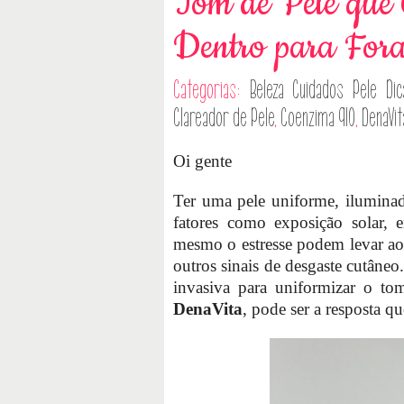
Tom de Pele que
Dentro para For
Categorias:
Beleza
Cuidados Pele
Dic
Clareador de Pele
,
Coenzima Q10
,
DenaVit
Oi gente
Ter uma pele uniforme, iluminad
fatores como exposição solar, e
mesmo o estresse podem levar ao
outros sinais de desgaste cutâneo
invasiva para uniformizar o to
DenaVita
, pode ser a resposta q