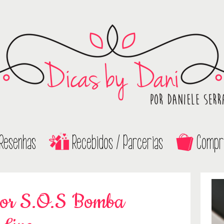
Resenhas
Recebidos / Parcerias
Compr
edor S.O.S Bomba