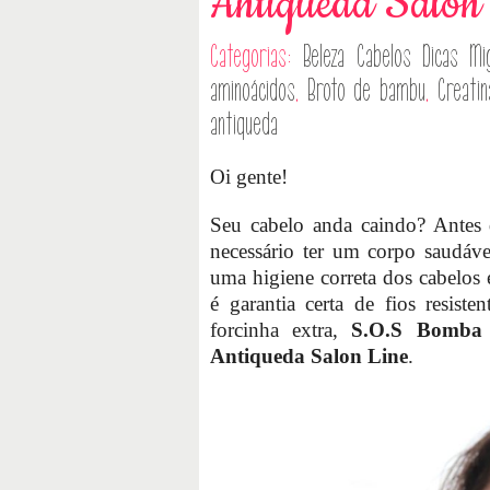
Antiqueda Salon 
Categorias:
Beleza
Cabelos
Dicas
Mi
aminoácidos
,
Broto de bambu
,
Creatin
antiqueda
Oi gente!
Seu cabelo anda caindo? Antes d
necessário ter um corpo saudáve
uma higiene correta dos cabelos
é garantia certa de fios resist
forcinha extra,
S.O.S Bomba
Antiqueda Salon Line
.