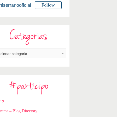
niserranooficial
Follow
Categorias
#participo
112
rama – Blog Directory