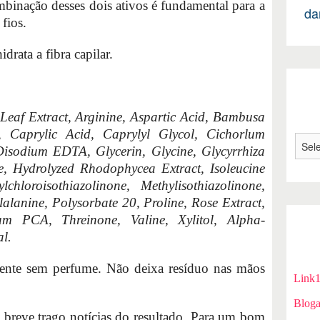
binação desses dois ativos é fundamental para a
da
fios.
idrata a fibra capilar.
Leaf Extract, Arginine, Aspartic Acid, Bambusa
n, Caprylic Acid, Caprylyl Glycol, Cichorlum
 Disodium EDTA, Glycerin, Glycine, Glycyrrhiza
e, Hydrolyzed Rhodophycea Extract, Isoleucine
chloroisothiazolinone, Methylisothiazolinone,
lanine, Polysorbate 20, Proline, Rose Extract,
um PCA, Threinone, Valine, Xylitol, Alpha-
l.
amente sem perfume. Não deixa resíduo nas mãos
Link
Bloga
 breve trago notícias do resultado. Para um bom