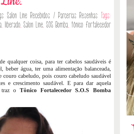
Line.
gs Salon Line
Recebidos / Parcerias
Resenhas
Tags:
a
,
liberado
,
Salon Line
,
SOS Bomba
,
tônico fortalecedor
e qualquer coisa, para ter cabelos saudáveis é
l, beber água, ter uma alimentação balanceada,
 e couro cabeludo, pois couro cabeludo saudável
entes e crescimento saudável. E para dar aquela
traz o
Tônico Fortalecedor S.O.S Bomba