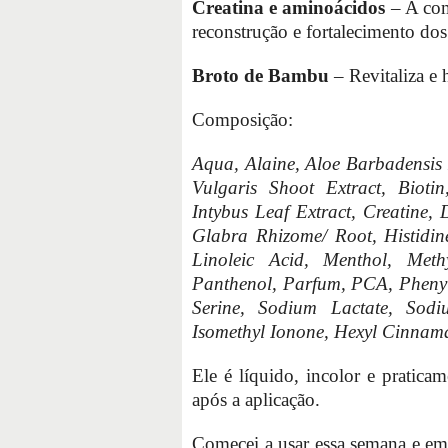
Creatina e aminoácidos
– A com
reconstrução e fortalecimento dos 
Broto de Bambu
– Revitaliza e h
Composição:
Aqua, Alaine, Aloe Barbadensis 
Vulgaris Shoot Extract, Bioti
Intybus Leaf Extract, Creatine,
Glabra Rhizome/ Root, Histidin
Linoleic Acid, Menthol, Methyl
Panthenol, Parfum, PCA, Phenyla
Serine, Sodium Lactate, Sodi
Isomethyl Ionone, Hexyl Cinnama
Ele é líquido, incolor e pratic
após a aplicação.
Comecei a usar essa semana e em