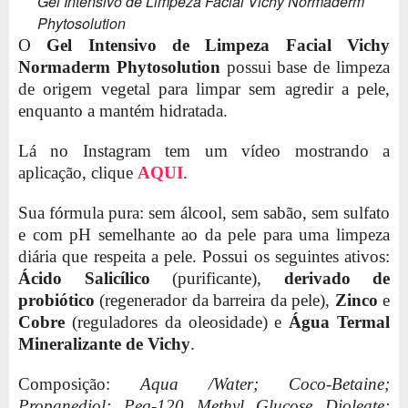
Gel Intensivo de Limpeza Facial Vichy Normaderm
Phytosolution
O
Gel Intensivo de Limpeza Facial Vichy
Normaderm Phytosolution
possui base de limpeza
de origem vegetal para limpar sem agredir a pele,
enquanto a mantém hidratada.
Lá no Instagram tem um vídeo mostrando a
aplicação, clique
AQUI
.
Sua fórmula pura: sem álcool, sem sabão, sem sulfato
e com pH semelhante ao da pele para uma limpeza
diária que respeita a pele. Possui os seguintes ativos:
Ácido Salicílico
(purificante),
derivado de
probiótico
(regenerador da barreira da pele),
Zinco
e
Cobre
(reguladores da oleosidade) e
Água Termal
Mineralizante de Vichy
.
Composição:
Aqua /Water; Coco-Betaine;
Propanediol; Peg-120 Methyl Glucose Dioleate;