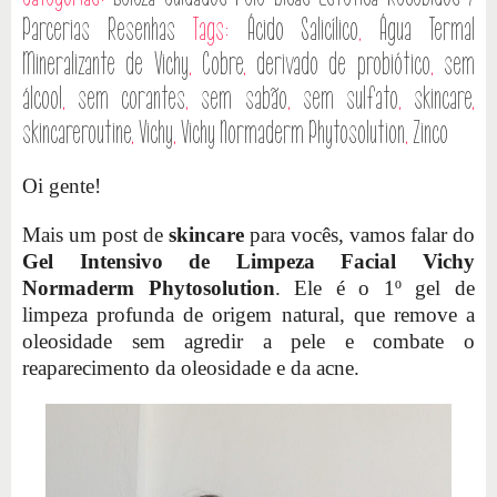
Parcerias
Resenhas
Tags:
Ácido Salicílico
,
Água Termal
Mineralizante de Vichy
,
Cobre
,
derivado de probiótico
,
sem
álcool
,
sem corantes
,
sem sabão
,
sem sulfato
,
skincare
,
skincareroutine
,
Vichy
,
Vichy Normaderm Phytosolution
,
Zinco
Oi gente!
Mais um post de
skincare
para vocês, vamos falar do
Gel Intensivo de Limpeza Facial Vichy
Normaderm Phytosolution
. Ele é o 1º gel de
limpeza profunda de origem natural, que remove a
oleosidade sem agredir a pele e combate o
reaparecimento da oleosidade e da acne.