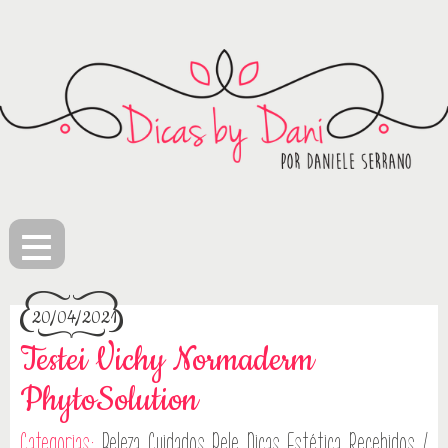
≡
20/04/2021
Testei Vichy Normaderm
PhytoSolution
Categorias:
Beleza
Cuidados Pele
Dicas
Estética
Recebidos /