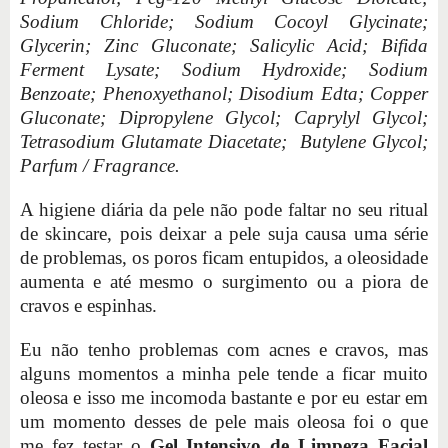
Sodium Chloride; Sodium Cocoyl Glycinate;
Glycerin; Zinc Gluconate; Salicylic Acid; Bifida
Ferment Lysate; Sodium Hydroxide; Sodium
Benzoate; Phenoxyethanol; Disodium Edta; Copper
Gluconate; Dipropylene Glycol; Caprylyl Glycol;
Tetrasodium Glutamate Diacetate; Butylene Glycol;
Parfum / Fragrance.
A higiene diária da pele não pode faltar no seu ritual
de skincare, pois deixar a pele suja causa uma série
de problemas, os poros ficam entupidos, a oleosidade
aumenta e até mesmo o surgimento ou a piora de
cravos e espinhas.
Eu não tenho problemas com acnes e cravos, mas
alguns momentos a minha pele tende a ficar muito
oleosa e isso me incomoda bastante e por eu estar em
um momento desses de pele mais oleosa foi o que
me fez testar o
Gel Intensivo de Limpeza Facial