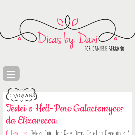
≡
05/07/2018
Testei o Hell-Pore Galactomyces
da Elizavecca.
Categorias:
Beleza
Cuidados Pele
Dicas
Estética
Recebidos /