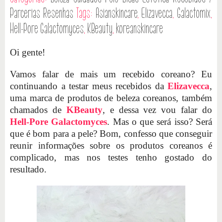
Parcerias
Resenhas
Tags:
Asianskincare
,
Elizavecca
,
Galactomix
,
Hell-Pore Galactomyces
,
KBeauty
,
koreanskincare
Oi gente!
Vamos falar de mais um recebido coreano? Eu
continuando a testar meus recebidos da
Elizavecca
,
uma marca de produtos de beleza coreanos, também
chamados de
KBeauty
, e dessa vez vou falar do
Hell-Pore Galactomyces
. Mas o que será isso? Será
que é bom para a pele? Bom, confesso que conseguir
reunir informações sobre os produtos coreanos é
complicado, mas nos testes tenho gostado do
resultado.