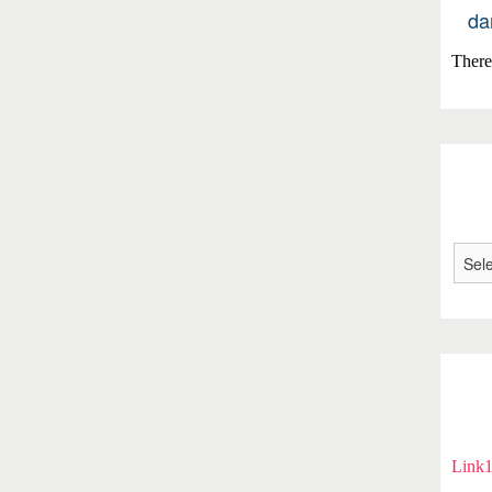
da
There 
Link