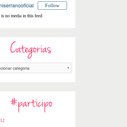
niserranooficial
Follow
is no media in this feed
Categorias
#participo
112