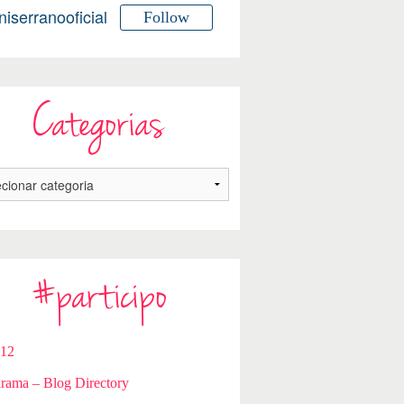
niserranooficial
Follow
Categorias
#participo
112
rama – Blog Directory