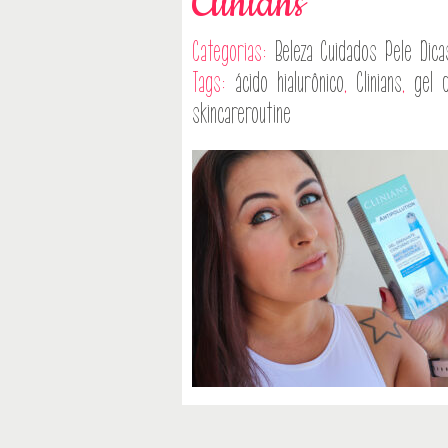
Clinians
Categorias:
Beleza
Cuidados Pele
Dica
Tags:
ácido hialurônico
,
Clinians
,
gel 
skincareroutine