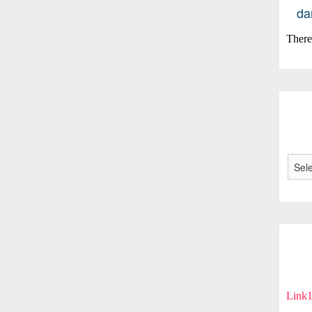
da
There 
Link