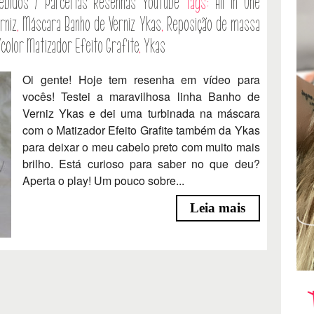
ebidos / Parcerias
Resenhas
Youtube
Tags:
All in One
rniz
,
Máscara Banho de Verniz Ykas
,
Reposição de massa
color Matizador Efeito Grafite
,
Ykas
Oi gente! Hoje tem resenha em vídeo para
vocês! Testei a maravilhosa linha Banho de
Verniz Ykas e dei uma turbinada na máscara
com o Matizador Efeito Grafite também da Ykas
para deixar o meu cabelo preto com muito mais
brilho. Está curioso para saber no que deu?
Aperta o play! Um pouco sobre...
Leia mais