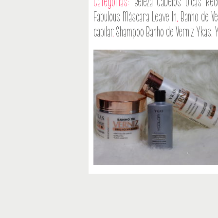
Categorias:
Beleza
Cabelos
Dicas
Rec
Fabulous Máscara Leave In
,
Banho de Ve
capilar
,
Shampoo Banho de Verniz Ykas
,
Y