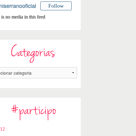
niserranooficial
Follow
is no media in this feed
Categorias
#participo
112