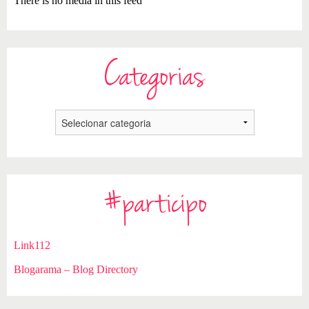
There is no media in this feed
Categorias
#participo
Link112
Blogarama – Blog Directory