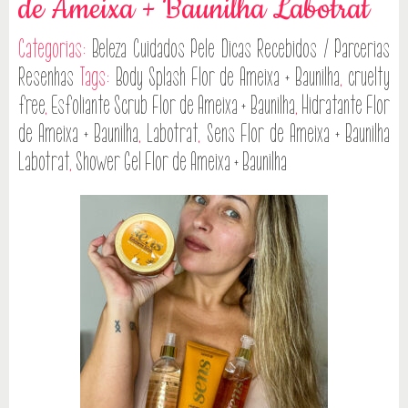
de Ameixa + Baunilha Labotrat
Categorias:
Beleza
Cuidados Pele
Dicas
Recebidos / Parcerias
Resenhas
Tags:
Body Splash Flor de Ameixa + Baunilha
,
cruelty
free
,
Esfoliante Scrub Flor de Ameixa + Baunilha
,
Hidratante Flor
de Ameixa + Baunilha
,
Labotrat
,
Sens Flor de Ameixa + Baunilha
Labotrat
,
Shower Gel Flor de Ameixa + Baunilha