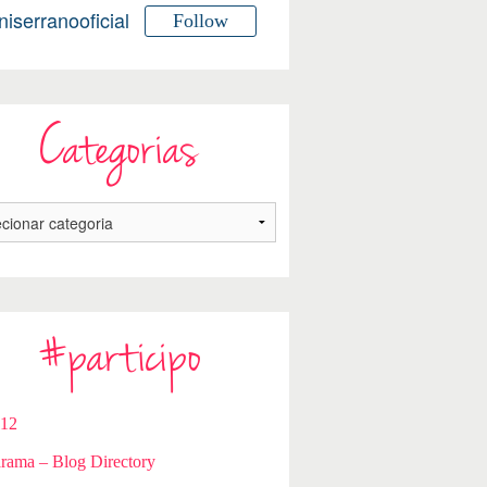
niserranooficial
Follow
Categorias
#participo
112
rama – Blog Directory