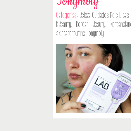
Tonymoly
Categorias:
Beleza
Cuidados Pele
Dicas
KBeauty
,
Korean Beauty
,
koreanskin
skincareroutine
,
Tonymoly