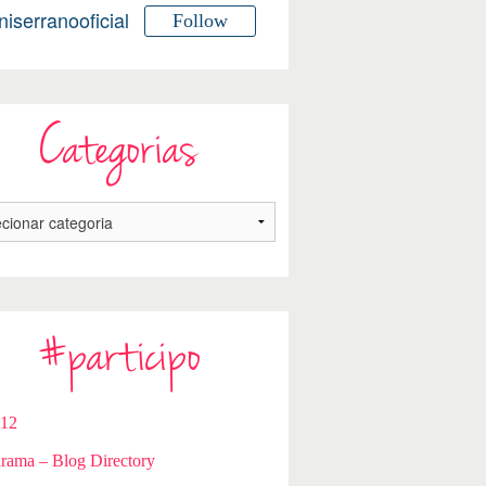
niserranooficial
Follow
Categorias
#participo
112
rama – Blog Directory