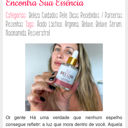
Encontra Sua Essência
Categorias:
Beleza
Cuidados Pele
Dicas
Recebidos / Parcerias
Resenhas
Tags:
Ácido Láctico
,
Arginina
,
Beluxe
,
Beluxe Sérum
,
Niacinamida
,
Resveratrol
Oi gente Há uma verdade que nenhum espelho
consegue refletir: a luz que mora dentro de você. Aquela