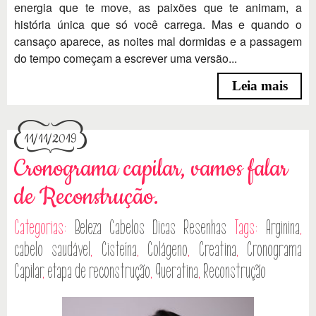
energia que te move, as paixões que te animam, a
história única que só você carrega. Mas e quando o
cansaço aparece, as noites mal dormidas e a passagem
do tempo começam a escrever uma versão...
Leia mais
11/11/2019
Cronograma capilar, vamos falar
de Reconstrução.
Categorias:
Beleza
Cabelos
Dicas
Resenhas
Tags:
Arginina
,
cabelo saudável
,
Cisteína
,
Colágeno
,
Creatina
,
Cronograma
Capilar
,
etapa de reconstrução
,
Queratina
,
Reconstrução