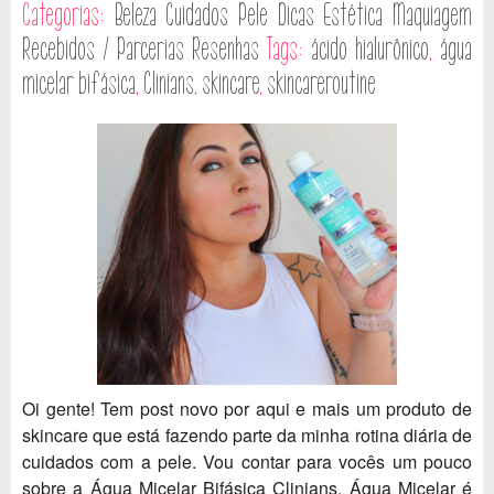
Categorias:
Beleza
Cuidados Pele
Dicas
Estética
Maquiagem
Recebidos / Parcerias
Resenhas
Tags:
ácido hialurônico
,
água
micelar bifásica
,
Clinians
,
skincare
,
skincareroutine
Oi gente! Tem post novo por aqui e mais um produto de
skincare que está fazendo parte da minha rotina diária de
cuidados com a pele. Vou contar para vocês um pouco
sobre a Água Micelar Bifásica Clinians. Água Micelar é