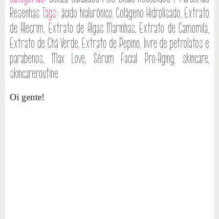
Resenhas
Tags:
ácido hialurônico
,
Colágeno Hidrolisado
,
Extrato
de Alecrim
,
Extrato de Algas Marinhas
,
Extrato de Camomila
,
Extrato de Chá Verde
,
Extrato de Pepino
,
livre de petrolatos e
parabenos
,
Max Love
,
Sérum Facial Pro-Aging
,
skincare
,
skincareroutine
Oi gente!