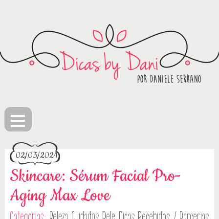
≡
02/03/2021
Skincare: Sérum Facial Pro-
Aging Max Love
Categorias:
Beleza
Cuidados Pele
Dicas
Recebidos / Parcerias