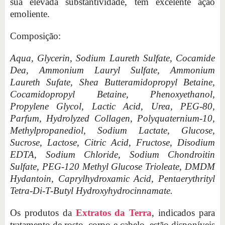
sua elevada substantividade, tem excelente ação
emoliente.
Composição:
Aqua, Glycerin, Sodium Laureth Sulfate, Cocamide
Dea, Ammonium Lauryl Sulfate, Ammonium
Laureth Sufate, Shea Butteramidopropyl Betaine,
Cocamidopropyl Betaine, Phenoxyethanol,
Propylene Glycol, Lactic Acid, Urea, PEG-80,
Parfum, Hydrolyzed Collagen, Polyquaternium-10,
Methylpropanediol, Sodium Lactate, Glucose,
Sucrose, Lactose, Citric Acid, Fructose, Disodium
EDTA, Sodium Chloride, Sodium Chondroitin
Sulfate, PEG-120 Methyl Glucose Trioleate, DMDM
Hydantoin, Caprylhydroxamic Acid, Pentaerythrityl
Tetra-Di-T-Butyl Hydroxyhydrocinnamate.
Os produtos da
Extratos da Terra
, indicados para
tratamento de rosto, corpo e cabelo, estão disponíveis