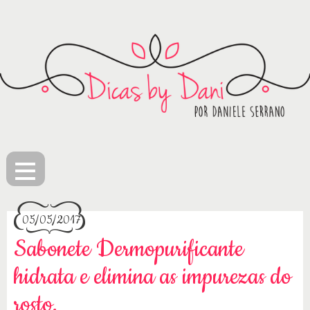
≡
05/05/2017
Sabonete Dermopurificante
hidrata e elimina as impurezas do
rosto.