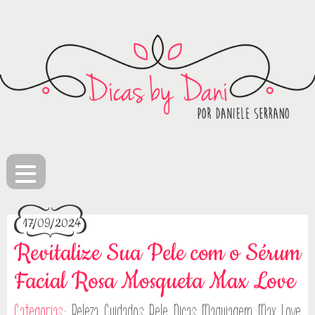
≡
17/09/2024
Revitalize Sua Pele com o Sérum
Facial Rosa Mosqueta Max Love
Categorias:
Beleza
Cuidados Pele
Dicas
Maquiagem
Max Love