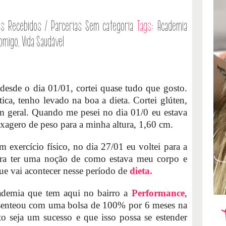
as
Recebidos / Parcerias
Sem categoria
Tags:
Academia
omigo
,
Vida Saudável
desde o dia 01/01, cortei quase tudo que gosto.
ica, tenho levado na boa a dieta. Cortei glúten,
 em geral. Quando me pesei no dia 01/0 eu estava
agero de peso para a minha altura, 1,60 cm.
 exercício físico, no dia 27/01 eu voltei para a
ara ter uma noção de como estava meu corpo e
ue vai acontecer nesse período de
dieta.
ademia que tem aqui no bairro a
Performance
,
senteou com uma bolsa de 100% por 6 meses na
to seja um sucesso e que isso possa se estender