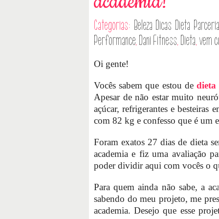
academia!
Categorias:
Beleza
Dicas
Dieta
Parceri
Performance
,
Dani Fitness
,
Dieta
,
vem c
Oi gente!
Vocês sabem que estou de
dieta
Apesar de não estar muito neurót
açúcar, refrigerantes e besteiras
com 82 kg e confesso que é um ex
Foram exatos 27 dias de dieta sem
academia e fiz uma avaliação p
poder dividir aqui com vocês o q
Para quem ainda não sabe, a ac
sabendo do meu projeto, me pre
academia. Desejo que esse proje