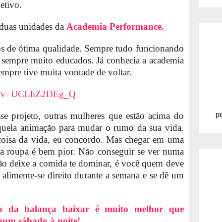
etivo.
duas unidades da
Academia Performance.
hos de ótima qualidade. Sempre tudo funcionando
 sempre muito educados. Já conhecia a academia
empre tive muita vontade de voltar.
tch?v=UCLhZ2DEg_Q
pe
se projeto, outras mulheres que estão acima do
quela animação para mudar o rumo da sua vida.
coisa da vida, eu concordo. Mas chegar em uma
a roupa é bem pior. Não conseguir se ver numa
ão deixe a comida te dominar, é você quem deve
 alimente-se direito durante a semana e se dê um
o da balança baixar é muito melhor que
num sábado à noite!