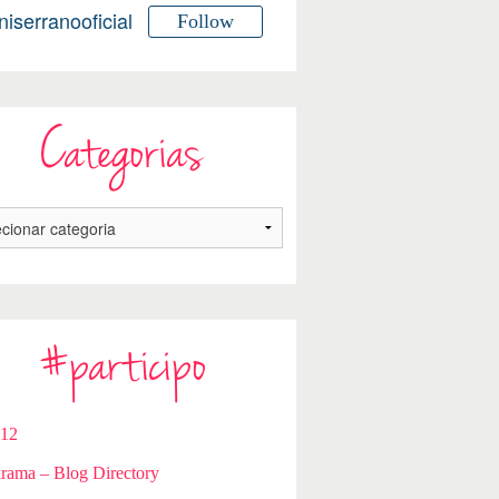
niserranooficial
Follow
Categorias
#participo
112
rama – Blog Directory