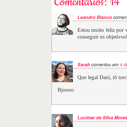
Comentários: 14
Leandro Blanco
comen
Estou muito feliz por
conseguir os objetivos!
Sarah
comentou em
4 d
Que legal Dani, tô tor
Bjoooo
Lucimar da Silva Morei