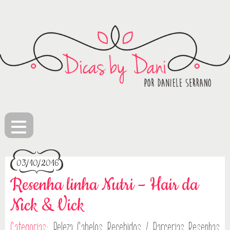
≡
03/10/2016
Resenha linha Nutri – Hair da
Nick & Vick
Categorias:
Beleza
Cabelos
Recebidos / Parcerias
Resenhas