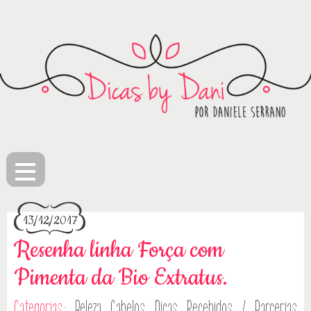
≡
13/12/2017
Resenha linha Força com
Pimenta da Bio Extratus.
Categorias:
Beleza
Cabelos
Dicas
Recebidos / Parcerias