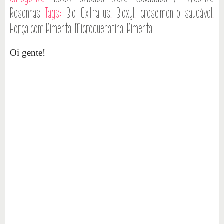
Resenhas
Tags:
Bio Extratus
,
Bioxyl
,
crescimento saudável
,
Força com Pimenta
,
Microqueratina
,
Pimenta
Oi gente!