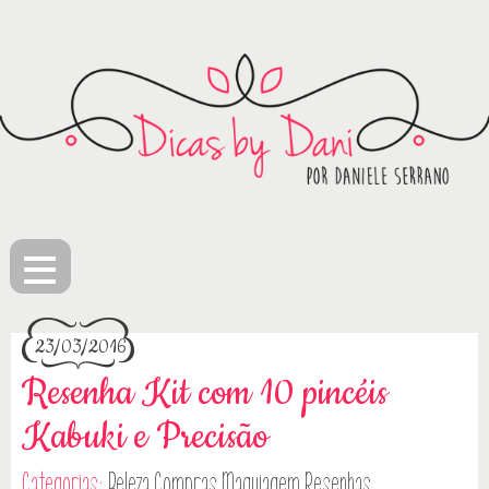
≡
23/03/2016
Resenha Kit com 10 pincéis
Kabuki e Precisão
Categorias:
Beleza
Compras
Maquiagem
Resenhas