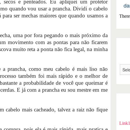
, secos e penteados. Eu apliquei um protetor
da
mo quando vou usar a prancha. Dividi o cabelo
á para ser mechas maiores que quando usamos a
There 
mecha, uma por fora pegando o mais próximo da
o um movimento com as pontas para não ficarem
scova muito reta a ponta não fica legal, na minha
ue a prancha, como meu cabelo é mais liso não
rocesso também foi mais rápido e o melhor de
bastante a probabilidade de você que queimar é
 cerdas. E já com a prancha eu sou mestre em me
 cabelo mais cacheado, talvez a raiz não fique
Link
 compra, pois ela é mais rápida, mais pratica e