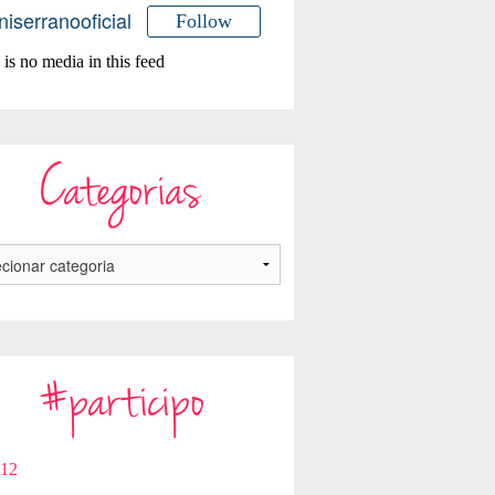
niserranooficial
Follow
is no media in this feed
Categorias
#participo
112