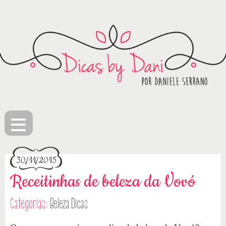
≡
30/11/2015
Receitinhas de beleza da Vovó
Categorias:
Beleza
Dicas