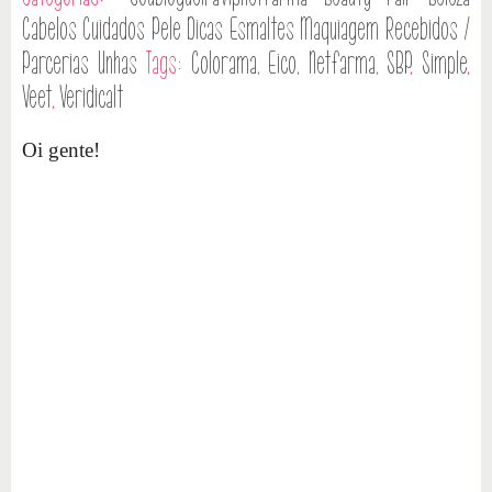
Cabelos
Cuidados Pele
Dicas
Esmaltes
Maquiagem
Recebidos /
Parcerias
Unhas
Tags:
Colorama
,
Eico
,
Netfarma
,
SBP
,
Simple
,
Veet
,
VeridicaIt
Oi gente!