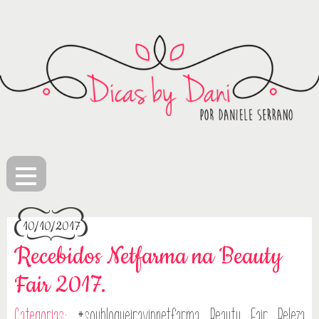
≡
10/10/2017
Recebidos Netfarma na Beauty
Fair 2017.
Categorias:
#soublogueiravipnetfarma
Beauty Fair
Beleza