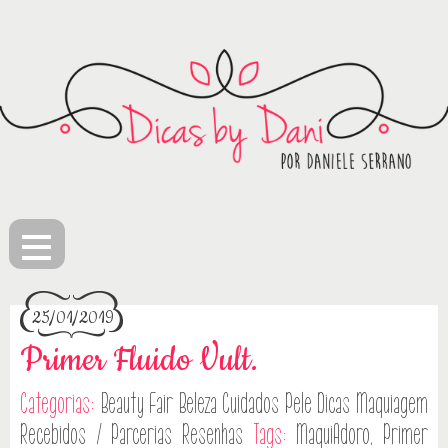
≡
25/01/2019
Primer Fluido Vult.
Categorias:
Beauty Fair
Beleza
Cuidados Pele
Dicas
Maquiagem
Recebidos / Parcerias
Resenhas
Tags:
MaquiAdoro
,
Primer