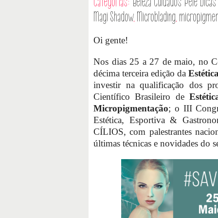
Categorias:
Beleza
Cuidados Pele
Dicas
Magi Shadow
,
Microblading
,
micropigme
Oi gente!
Nos dias 25 a 27 de maio, no C
décima terceira edição da
Estétic
investir na qualificação dos p
Científico Brasileiro de
Estétic
Micropigmentação
; o III Cong
Estética, Esportiva & Gastro
CÍLIOS, com palestrantes nacion
últimas técnicas e novidades do se