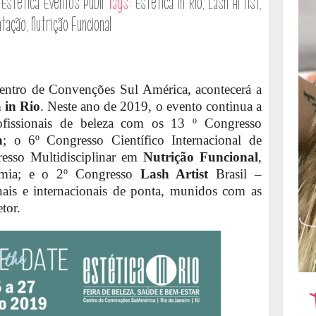
Estética
Eventos
Publi
Tags:
Estética in Rio
,
Lash Artist
,
ntação
,
Nutrição Funcional
entro de Convenções Sul América, acontecerá a
a in Rio
. Neste ano de 2019, o evento continua a
rofissionais de beleza com os 13 º Congresso
a
; o 6º Congresso Científico Internacional de
resso Multidisciplinar em
Nutrição Funcional
,
nomia; e o 2º Congresso
Lash Artist
Brasil –
ais e internacionais de ponta, munidos com as
tor.