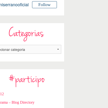
niserranooficial
Follow
Categorias
#participo
112
rama – Blog Directory