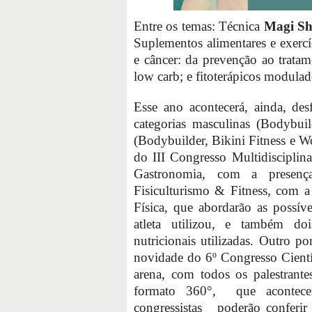
Entre os temas: Técnica
Magi S
Suplementos alimentares e exercíc
e câncer: da prevenção ao tratam
low carb; e fitoterápicos modulad
Esse ano acontecerá, ainda, des
categorias masculinas (Bodybu
(Bodybuilder, Bikini Fitness e Wo
do III Congresso Multidisciplin
Gastronomia, com a presenç
Fisiculturismo & Fitness, com a
Física, que abordarão as possíve
atleta utilizou, e também dois
nutricionais utilizadas. Outro
novidade do 6º Congresso Cientí
arena, com todos os palestrant
formato 360°, que acontece
congressistas poderão conferir 