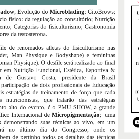
hadow
, Evolução do
Microblading
; CitoBrows;
io físico: da regulação ao consultório; Nutrição
ento; Categorias do fisiculturismo; Gastronomia
ores da testosterona.
file de renomados atletas do fisiculturismo nas
ilder, Man Physique e Bodyshape) e femininas
man Physique). O desfile será realizado ao final
n
ar em Nutrição Funcional, Estética, Esportiva &
a de Gustavo Costa, presidente da Brasil
 participação de dois profissionais de Educação
m
is estratégias de treinamento de força que cada
 nutricionistas, que tratarão das estratégias
 ponto alto do evento, é o PMU SHOW, a grande
fico Internacional de
Micropigmentação
; uma
es demonstrando suas técnicas ao vivo, em um
rá no último dia do Congresso, onde os
bem de pertinho todos os detalhes das técnicas