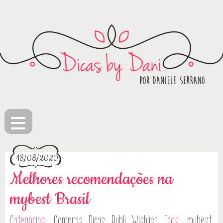
≡
18/08/2020
Melhores recomendações na
mybest Brasil
Categorias:
Compras
Dicas
Publi
Wishlist
Tags:
mybest
,