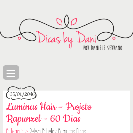
≡
06/06/2016
Luminus Hair – Projeto
Rapunzel – 60 Dias
Categorias:
Beleza
Cabelos
Compras
Dicas