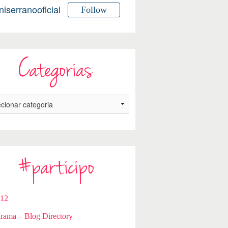
niserranooficial
Follow
Categorias
#participo
112
rama – Blog Directory