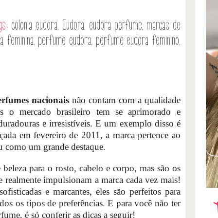
gs:
colonia eudora
,
Eudora
,
eudora perfume
,
marcas de
a feminina
,
perfume eudora
,
perfume eudora feminino
,
erfumes nacionais
não contam com a qualidade
s o mercado brasileiro tem se aprimorado e
duradouras e irresistíveis. E um exemplo disso é
çada em fevereiro de 2011, a marca pertence ao
dou como um grande destaque.
beleza para o rosto, cabelo e corpo, mas são os
 realmente impulsionam a marca cada vez mais!
ofisticadas e marcantes, eles são perfeitos para
os os tipos de preferências. E para você não ter
fume, é só conferir as dicas a seguir!