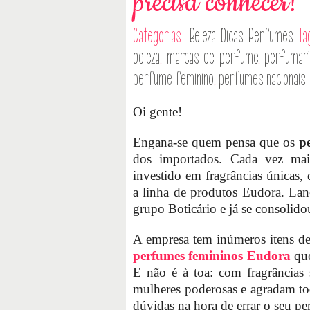
precisa conhecer!
Categorias:
Beleza
Dicas
Perfumes
Ta
beleza
,
marcas de perfume
,
perfumari
perfume feminino
,
perfumes nacionais
Oi gente!
Engana-se quem pensa que os
p
dos importados. Cada vez mai
investido em fragrâncias únicas, 
a linha de produtos Eudora. Lan
grupo Boticário e já se consoli
A empresa tem inúmeros itens de 
perfumes femininos Eudora
que
E não é à toa: com fragrâncias s
mulheres poderosas e agradam tod
dúvidas na hora de errar o seu per