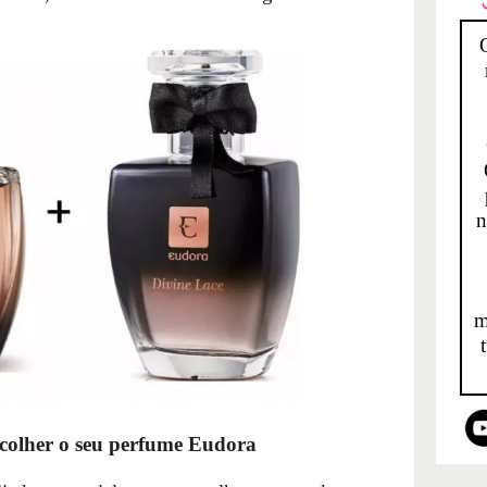
n
m
scolher o seu perfume Eudora