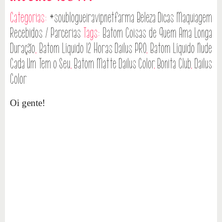
Categorias:
#soublogueiravipnetfarma
Beleza
Dicas
Maquiagem
Recebidos / Parcerias
Tags:
Batom Coisas de Quem Ama Longa
Duração
,
Batom Líquido 12 Horas Dailus PRO
,
Batom Líquido Nude
Cada Um Tem o Seu
,
Batom Matte Dailus Color
,
Bonita Club
,
Dailus
Color
Oi gente!