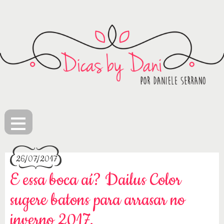
≡
26/07/2017
E essa boca aí? Dailus Color
sugere batons para arrasar no
inverno 2017.