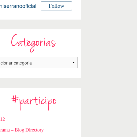
niserranooficial
Follow
Categorias
#participo
112
rama – Blog Directory