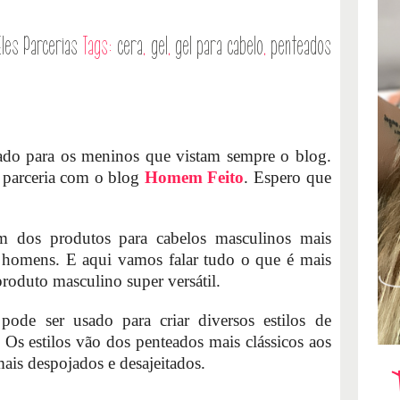
Eles
Parcerias
Tags:
cera
,
gel
,
gel para cabelo
,
penteados
ado para os meninos que vistam sempre o blog.
 parceria com o blog
Homem Feito
. Espero que
 dos produtos para cabelos masculinos mais
 homens. E aqui vamos falar tudo o que é mais
produto masculino super versátil.
de ser usado para criar diversos estilos de
. Os estilos vão dos penteados mais clássicos aos
mais despojados e desajeitados.