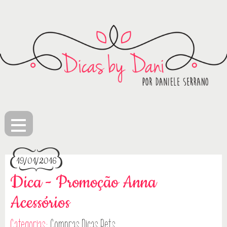
≡
19/01/2016
Dica - Promoção Anna
Acessórios
Categorias:
Compras
Dicas
Pets