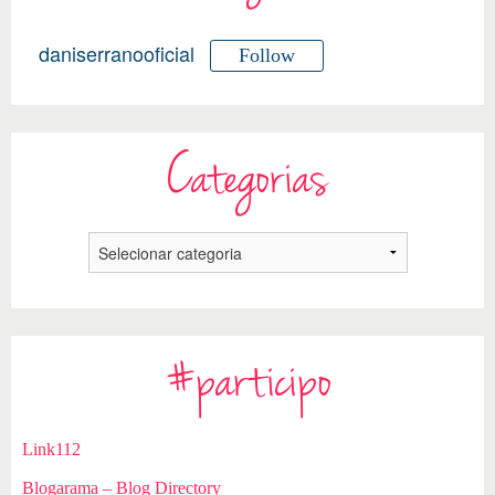
daniserranooficial
Follow
Categorias
#participo
Link112
Blogarama – Blog Directory