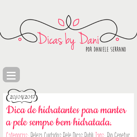
≡
20/01/2017
Dica de hidratantes para manter
a pele sempre bem hidratada.
Categorias:
Beleza
Cuidados Pele
Dicas
Publi
Tags:
Bio Genetyc
,