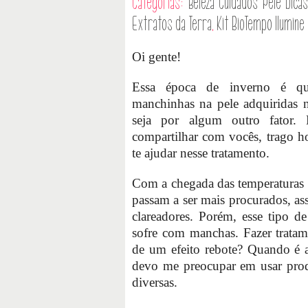
Categorias:
Beleza
Cuidados Pele
Dica
Extratos da Terra
,
Kit BioTempo Ilumine
Oi gente!
Essa época de inverno é qua
manchinhas na pele adquiridas n
seja por algum outro fator.
compartilhar com vocês, trago h
te ajudar nesse tratamento.
Com a chegada das temperaturas m
passam a ser mais procurados, a
clareadores. Porém, esse tipo 
sofre com manchas. Fazer tratam
de um efeito rebote? Quando é 
devo me preocupar em usar produ
diversas.