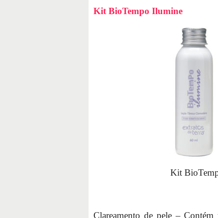
Kit BioTempo Ilumine
Kit BioTemp
Clareamento de pele – Contém tr