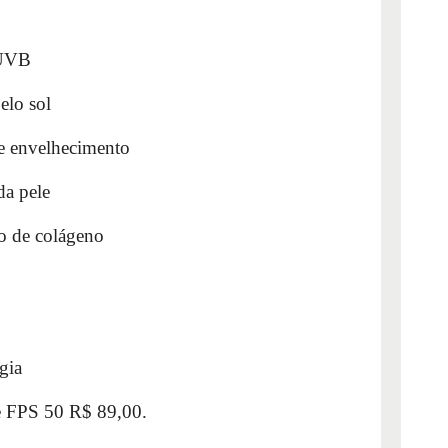
 UVB
elo sol
de envelhecimento
da pele
o de colágeno
gia
e FPS 50 R$ 89,00.