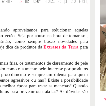
s
Wishlist
Tags:
Dermosoft Protect Fotoprotetor Facial
,
ndo aproveitamos para solucionar aquelas
o verão. Seja por abuso na hora de tomar sol,
 Então, como sempre busco novidades para
oje dica de produtos da
Extratos da Terra
para
ais frias, os tratamentos de clareamento de pele
ssim como o aumento pelo interesse por produtos
de procedimento é sempre um dilema para quem
entos agressivos ou não? Existe a possibilidade
a melhor época para tratar as manchas? Quando
tos para prevenir ou tratá-las? As dúvidas são