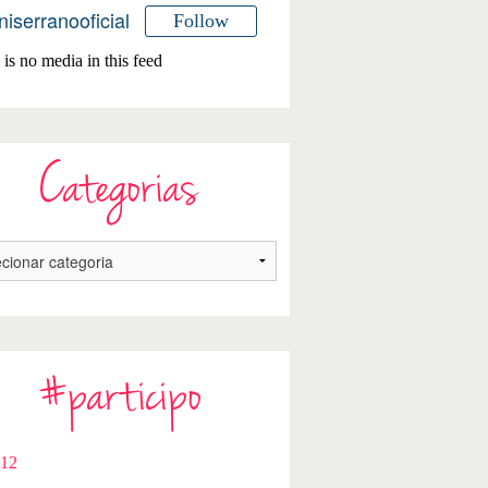
niserranooficial
Follow
is no media in this feed
Categorias
#participo
112