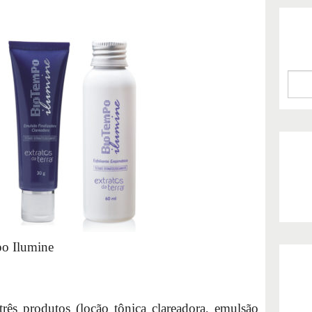
o Ilumine
ês produtos (loção tônica clareadora, emulsão