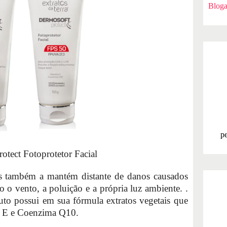
Bloga
pe
otect Fotoprotetor Facial
is também a mantém distante de danos causados
o o vento, a poluição e a própria luz ambiente. ​.
to possui em sua fórmula extratos vegetais que
a E e Coenzima Q10.