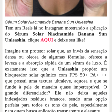
Sérum Solar Niacinamide Banana Sun Unleashia
Tem um Reels lá no Instagram mostrando a aplicação
do
Sérum Solar Niacinamide Banana Sun
Unleashia
, clique
AQUI
e deixe seu like!
Imagine um protetor solar que, ao invés da sensação
densa ou oleosa de algumas fórmulas, oferece a
leveza e a absorção rápida de um sérum de luxo. É
exatamente isso que a
Unleashia
propõe: um
bloqueador solar químico com FPS 50+ PA++++
que possui uma textura ultraleve, aquosa e que se
funde à pele de maneira quase imperceptível. O
grande diferenciador? Ele não deixa aqueles
indesejados resíduos brancos, sendo uma opção
perfeita para todos os tons de pele, especialmente
para quem busca aplicação transparente e elegante.