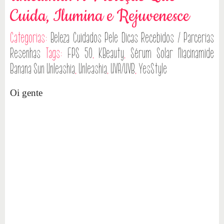
Cuida, Ilumina e Rejuvenesce
Categorias:
Beleza
Cuidados Pele
Dicas
Recebidos / Parcerias
Resenhas
Tags:
FPS 50
,
KBeauty
,
Sérum Solar Niacinamide
Banana Sun Unleashia
,
Unleashia
,
UVA/UVB
,
YesStyle
Oi gente