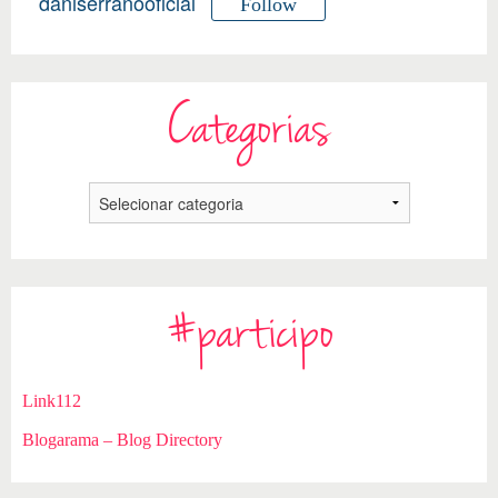
daniserranooficial
Follow
Categorias
#participo
Link112
Blogarama – Blog Directory