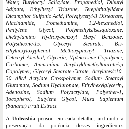
Water, Butyloctyl Salicylate, Propanediol, Dibutyl
Adipate, Ethylhexyl Triazone, Terephthalylidene
Dicamphor Sulfonic Acid, Polyglyceryl-3 Distearate,
Niacinamide, Tromethamine, 1,2-hexanediol,
Pentylene Glycol, Polymethylsilsesquioxane,
Diethylamino Hydroxybenzoyl Hexyl Benzoate,
Polysilicone-15, Glyceryl Stearate, Bis-
ethylhexyloxyphenol Methoxyphenyl Triazine,
Cetearyl Alcohol, Glycerin, Vp/eicosene Copolymer,
Carbomer, Ammonium Acryloyldimethyltaurate/vp
Copolymer, Glyceryl Stearate Citrate, Acrylates/c10-
30 Alkyl Acrylate Crosspolymer, Sodium Stearoyl
Glutamate, Sodium Hyaluronate, Ethylhexylglycerin,
Adenosine, Sodium Polyacrylate, Polyether-1,
Tocopherol, Butylene Glycol, Musa Sapientum
(banana) Fruit Extract.
A
Unleashia
pensou em cada detalhe, incluindo a
preservação da potência desses ingredientes