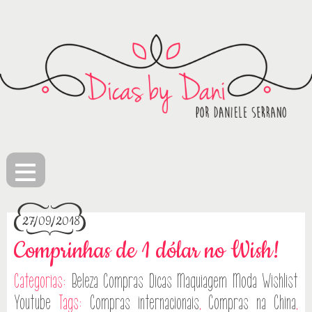
≡
27/09/2018
Comprinhas de 1 dólar no Wish!
Categorias:
Beleza
Compras
Dicas
Maquiagem
Moda
Wishlist
Youtube
Tags:
Compras internacionais
,
Compras na China
,