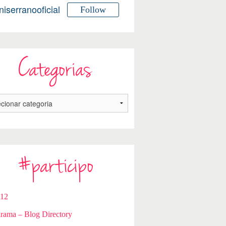
niserranooficial
Follow
Categorias
#participo
112
rama – Blog Directory