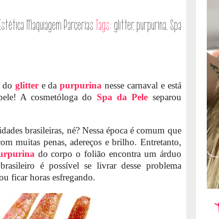
Estética
Maquiagem
Parcerias
Tags:
glitter
,
purpurina
,
Spa
u do
glitter
e da
purpurina
nesse carnaval e está
a pele! A cosmetóloga do
Spa da Pele
separou
cidades brasileiras, né? Nessa época é comum que
com muitas penas, adereços e brilho. Entretanto,
urpurina
do corpo o folião encontra um árduo
rasileiro é possível se livrar desse problema
ou ficar horas esfregando.