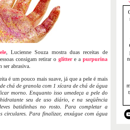
ele
, Lucienne Souza mostra duas receitas de
n
pessoas consigam retirar o
glitter
e a
purpurina
 ser abrasiva.
eita é um pouco mais suave, já que a pele é mais
m
 de chá de granola com 1 xícara de chá de água
 ficar morno. Enquanto isso umedeça a pele do
hidratante seu de uso diário, e na seqüência
 leves batidinhas no rosto. Para completar a
os circulares. Para finalizar, enxágue com água