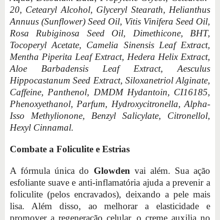
20, Cetearyl Alcohol, Glyceryl Stearath, Helianthus
Annuus (Sunflower) Seed Oil, Vitis Vinifera Seed Oil,
Rosa Rubiginosa Seed Oil, Dimethicone, BHT,
Tocoperyl Acetate, Camelia Sinensis Leaf Extract,
Mentha Piperita Leaf Extract, Hedera Helix Extract,
Aloe Barbadensis Leaf Extract, Aesculus
Hippocastanum Seed Extract, Siloxanetriol Alginate,
Caffeine, Panthenol, DMDM Hydantoin, CI16185,
Phenoxyethanol, Parfum, Hydroxycitronella, Alpha-
Isso Methylionone, Benzyl Salicylate, Citronellol,
Hexyl Cinnamal.
Combate a Foliculite e Estrias
A fórmula única do
Glowden
vai além. Sua ação
esfoliante suave e anti-inflamatória ajuda a prevenir a
foliculite (pelos encravados), deixando a pele mais
lisa. Além disso, ao melhorar a elasticidade e
promover a regeneração celular, o creme auxilia no