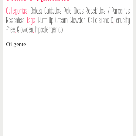
Categorias:
Beleza
Cuidados Pele
Dicas
Recebidos / Parcerias
Resenhas
Tags:
Butt Up Cream Glowden
,
Cafeisilane-C
,
cruelty
free
,
Glowden
,
hipoalergênico
Oi gente