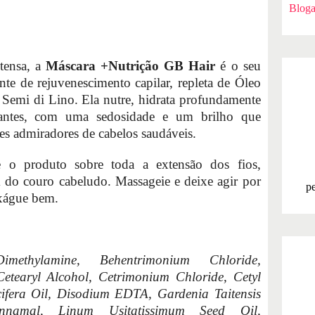
Bloga
ntensa, a
Máscara +Nutrição GB Hair
é o seu
nte de rejuvenescimento capilar, repleta de Óleo
Semi di Lino. Ela nutre, hidrata profundamente
rantes, com uma sedosidade e um brilho que
es admiradores de cabelos saudáveis.
e o produto sobre toda a extensão dos fios,
do couro cabeludo. Massageie e deixe agir por
pe
xágue bem.
methylamine, Behentrimonium Chloride,
etearyl Alcohol, Cetrimonium Chloride, Cetyl
cifera Oil, Disodium EDTA, Gardenia Taitensis
innamal, Linum Usitatissimum Seed Oil,