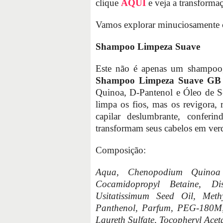
clique
AQUI
e veja a transforma
Vamos explorar minuciosamente 
Shampoo Limpeza Suave
Este não é apenas um shampoo, 
Shampoo Limpeza Suave GB
Quinoa, D-Pantenol e Óleo de Se
limpa os fios, mas os revigora,
capilar deslumbrante, conferi
transformam seus cabelos em verd
Composição:
Aqua, Chenopodium Quinoa
Cocamidopropyl Betaine, D
Usitatissimum Seed Oil, Methyl
Panthenol, Parfum, PEG-180M,
Laureth Sulfate, Tocopheryl Aceta