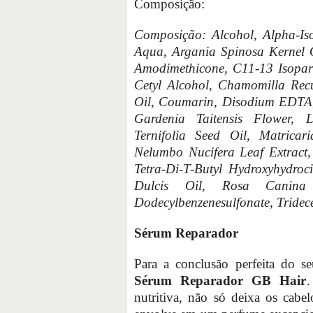
Composição:
Composição: Alcohol, Alpha-Is
Aqua, Argania Spinosa Kernel O
Amodimethicone, C11-13 Isopara
Cetyl Alcohol, Chamomilla Recut
Oil, Coumarin, Disodium EDTA, E
Gardenia Taitensis Flower,
Ternifolia Seed Oil, Matricar
Nelumbo Nucifera Leaf Extract,
Tetra-Di-T-Butyl Hydroxyhydro
Dulcis Oil, Rosa Canina 
Dodecylbenzenesulfonate, Tridec
Sérum Reparador
Para a conclusão perfeita do se
Sérum Reparador GB Hair
.
nutritiva, não só deixa os cabe