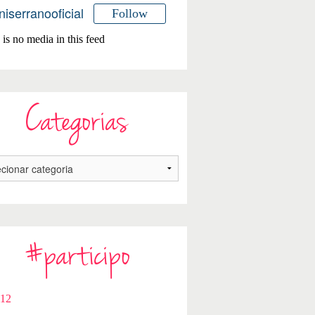
niserranooficial
Follow
is no media in this feed
Categorias
#participo
112