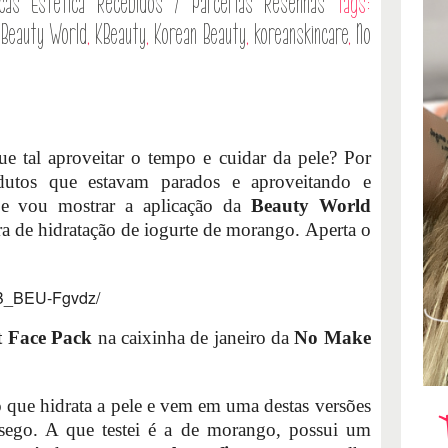
icas
Estética
Recebidos / Parcerias
Resenhas
Tags:
,
Beauty World
,
KBeauty
,
Korean Beauty
,
koreanskincare
,
No
ue tal aproveitar o tempo e cuidar da pele? Por
dutos que estavam parados e aproveitando e
je vou mostrar a aplicação da
Beauty World
a de hidratação de iogurte de morango. Aperta o
/B_BEU-Fgvdz/
 Face Pack
na caixinha de janeiro da
No Make
 que hidrata a pele e vem em uma destas versões
sego. A que testei é a de morango, possui um