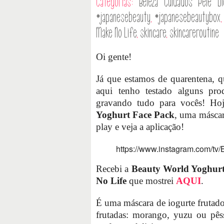
Categorias:
Beleza
Cuidados Pele
D
#japanesebeauty
,
#japanesebeautybox
Make No Life
,
skincare
,
skincareroutine
Oi gente!
Já que estamos de quarentena, q
aqui tenho testado alguns pro
gravando tudo para vocês! Ho
Yoghurt Face Pack
, uma máscar
play e veja a aplicação!
https://www.instagram.com/tv
Recebi a
Beauty World Yoghurt
No Life
que mostrei
AQUI
.
É uma máscara de iogurte frutado
frutadas: morango, yuzu ou pês