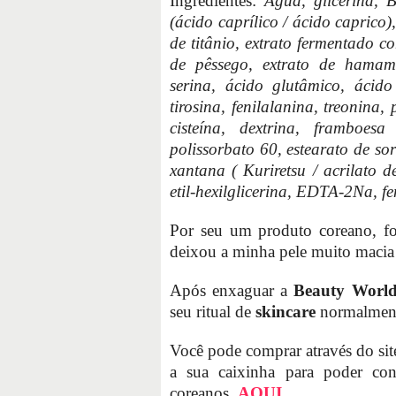
Ingredientes:
Água, glicerina, BG
(ácido caprílico / ácido caprico)
de titânio, extrato fermentado co
de pêssego, extrato de hamamel
serina, ácido glutâmico, ácido 
tirosina, fenilalanina, treonina, 
cisteína, dextrina, framboesa
polissorbato 60, estearato de so
xantana ( Kuriretsu / acrilato d
etil-hexilglicerina, EDTA-2Na, f
Por seu um produto coreano, foi
deixou a minha pele muito macia
Após enxaguar a
Beauty World
seu ritual de
skincare
normalmen
Você pode comprar através do si
a sua caixinha para poder con
coreanos,
AQUI
.