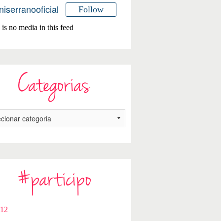
niserranooficial
Follow
is no media in this feed
Categorias
#participo
112