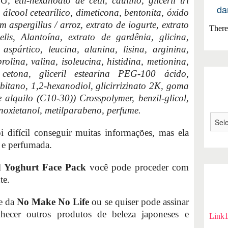
, etil-hexanoato de cetil, caulino, gliceril tri
da
, álcool cetearílico, dimeticona, bentonita, óxido
m aspergillus / arroz, extrato de iogurte, extrato
There 
is, Alantoína, extrato de gardênia, glicina,
aspártico, leucina, alanina, lisina, arginina,
prolina, valina, isoleucina, histidina, metionina,
 cetona, gliceril estearina PEG-100 ácido,
rbitano, 1,2-hexanodiol, glicirrizinato 2K, goma
e alquilo (C10-30)) Crosspolymer, benzil-glicol,
enoxietanol, metilparabeno, perfume.
 difícil conseguir muitas informações, mas ela
 e perfumada.
 Yoghurt Face Pack
você pode proceder com
te.
te da
No Make No Life
ou se quiser pode assinar
hecer outros produtos de beleza japoneses e
Link