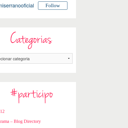
niserranooficial
Follow
Categorias
#participo
112
rama – Blog Directory