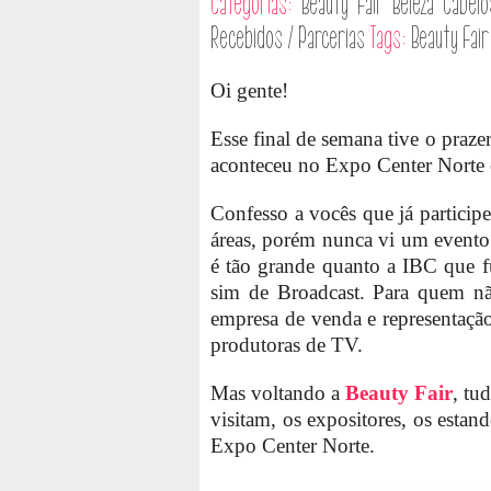
Categorias:
Beauty Fair
Beleza
Cabelo
Recebidos / Parcerias
Tags:
Beauty Fair
Oi gente!
Esse final de semana tive o praze
aconteceu no Expo Center Norte
Confesso a vocês que já participe
áreas, porém nunca vi um evento 
é tão grande quanto a IBC que f
sim de Broadcast. Para quem n
empresa de venda e representação
produtoras de TV.
Mas voltando a
Beauty Fair
, tu
visitam, os expositores, os esta
Expo Center Norte.