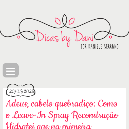
≡
20/05/2026
Adeus, cabelo quebradiço: Como
o Leave-In Spray Reconstrução
Hidratei age na primeira