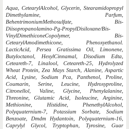
Aqua, CetearylAlcohol, Glycerin, Stearamidopropyl
Dimethylamine, Parfum,
BehentrimoniumMethosulfate, Bis-
Diisopropanolamino-Pg-PropylDisiloxane/Bis-
VinylDimethiconeCopolymer, Bis-
CetearylAmodimethicone, Phenoxyethanol.
LacticAcid, Persea Gratissima Oil, Limonene,
Butyloctanol, HexylCinnamal, Disodium Edta,
Ceteareth-7, Linalool, Ceteareth-25, Hydrolyzed
Wheat Protein, Zea Mays Starch, Alanine, Aspartic
Acid, Lysine, Sodium Pca, Panthenol, Proline,
Coumarin, Serine, Leucine, Hydroxyproline,
Citronellol, Valine, Glycine, Phenylalanine,
Threonine, Glutamic Acid, Isoleucine, Arginine,
Methionine, Histidine, PhenethylAlcohol,
Polyquaternium-7, Potassium Sorbate, Sodium
Benzoate, Dmdm Hydantoin, Polyquaternium-16,
Caprylyl Glycol, Tryptophan, Tyrosine, Guar