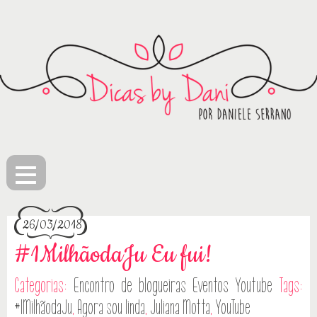
≡
26/03/2018
#1MilhãodaJu Eu fui!
Categorias:
Encontro de blogueiras
Eventos
Youtube
Tags:
#1MilhãodaJu
,
Agora sou linda
,
Juliana Motta
,
YouTube