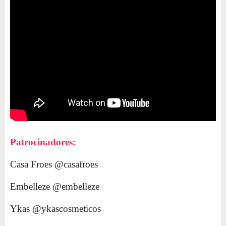
Patrocinadores:
Casa Froes @casafroes
Embelleze @embelleze
Ykas @ykascosmeticos