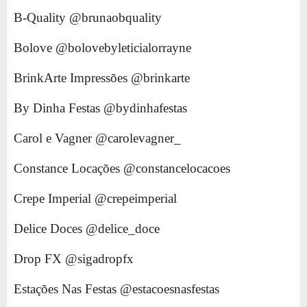
B-Quality @brunaobquality
Bolove @bolovebyleticialorrayne
BrinkArte Impressões @brinkarte
By Dinha Festas @bydinhafestas
Carol e Vagner @carolevagner_
Constance Locações @constancelocacoes
Crepe Imperial @crepeimperial
Delice Doces @delice_doce
Drop FX @sigadropfx
Estações Nas Festas @estacoesnasfestas