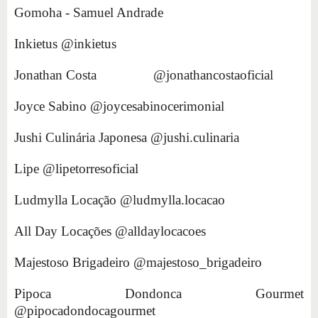
Gomoha - Samuel Andrade
Inkietus @inkietus
Jonathan Costa @jonathancostaoficial
Joyce Sabino @joycesabinocerimonial
Jushi Culinária Japonesa @jushi.culinaria
Lipe @lipetorresoficial
Ludmylla Locação @ludmylla.locacao
All Day Locações @alldaylocacoes
Majestoso Brigadeiro @majestoso_brigadeiro
Pipoca Dondonca Gourmet
@pipocadondocagourmet