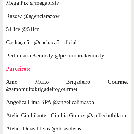
Mega Pix @megapixtv
Razow @agenciarazow
51 Ice @51ice
Cachaça 51 @cachaca51oficial
Perfumaria Kennedy @perfumariakennedy
Parceiros:
Amo Muito Brigadeiro Gourmet
@amomuitobrigadeirogourmet
Angelica Lima SPA @angelicalimaspa
Atelie Cinthilante - Cinthia Gomes @ateliecinthilante
Atelier Deias Ideias @deiasideias